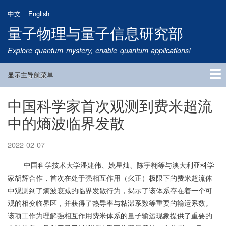
跳
中文
English
转
量子物理与量子信息研究部
到
主
Explore quantum mystery, enable quantum applications!
要
内
显示主导航菜单
容
Main
Navigation
中国科学家首次观测到费米超流
首页
研究方向
量子卫星
团队成员
新闻动态
研究进展
学术报告
论文发表
公告通知
招生信息
相关链接
中的熵波临界发散
2022-02-07
中国科学技术大学潘建伟、姚星灿、陈宇翱等与澳大利亚科学
家胡辉合作，首次在处于强相互作用（幺正）极限下的费米超流体
中观测到了熵波衰减的临界发散行为，揭示了该体系存在着一个可
观的相变临界区，并获得了热导率与粘滞系数等重要的输运系数。
该项工作为理解强相互作用费米体系的量子输运现象提供了重要的