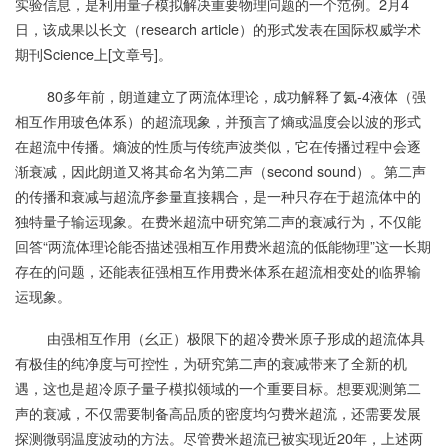
实验信息，是利用量子模拟解决重要物理问题的一个范例。2月4
日，该成果以长文（research article）的形式发表在国际权威学术
期刊Science上[文章号]。
80多年前，朗道建立了两流体理论，成功解释了氦-4液体（强
相互作用玻色体系）的超流现象，并预言了熵或温度会以波的形式
在超流中传播。熵波的性质与传统声波类似，它在传播过程中会逐
渐衰减，因此朗道又将其命名为第二声（second sound）。第二声
的传播和衰减与超流序参量直接耦合，是一种只存在于超流体中的
独特量子输运现象。在费米超流中研究第二声的衰减行为，不仅能
回答“两流体理论能否描述强相互作用费米超流的低能物理”这一长期
存在的问题，还能表征强相互作用费米体系在超流相变处的临界输
运现象。
由强相互作用（幺正）极限下的超冷费米原子形成的超流体具
有极佳的纯净度与可控性，为研究第二声的衰减带来了全新的机
遇，这也是超冷原子量子模拟领域的一个重要目标。想要观测第二
声的衰减，不仅需要制备高品质的密度均匀费米超流，还需要发展
探测微弱温度波动的方法。尽管费米超流已被实现近20年，上述两