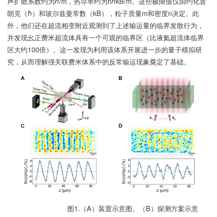
声扩散系数约为ℏ/m，热导率约为nℏkB/m。这些极限值仅由约化普
朗克（ℏ）和玻尔兹曼常数（kB），粒子质量m和密度n决定。此
外，他们还在超流相变附近观测到了上述输运量的临界发散行为，
并发现幺正费米超流体具有一个可观的临界区（比液氦超流体临界
区大约100倍）。这一发现为利用该体系开展进一步的量子模拟研
究，从而理解强关联费米体系中的反常输运现象奠定了基础。
图1.（A）装置示意图。（B）探测方案示意