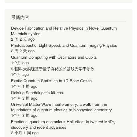
最新内容
Device Fabrication and Relative Physics in Novel Quantum
Materials system
2 周 2 天 ago
Photoacoustic, Light-Speed, and Quantum Imaging/Physics
2 周 2 天 ago
Quantum Computing with Oscillators and Qubits
1个月 ago
中国科大实现基于量子存储的长基线光学干涉仪
1个月 ago
Exotic Quantum Statistics in 1D Bose Gases
1个月 1 周 ago
Raising Schrödinger’s kittens
1个月 3 周 ago
Universal Matter-Wave Interferometry: a walk from the
foundations of quantum physics to biophysical chemistry
1个月 3 周 ago
Fractional quantum anomalous Hall effect in twisted MoTe₂:
discovery and recent advances
2 个月 1 周 ago