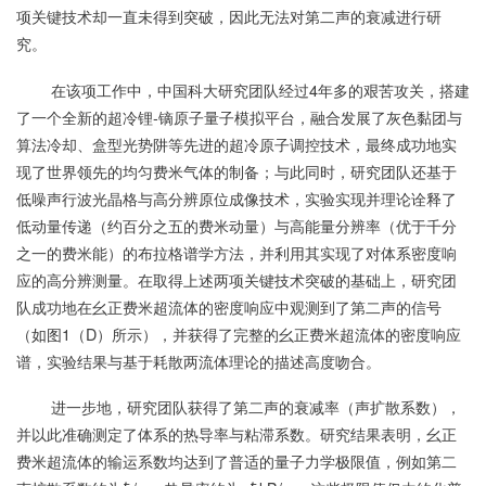
项关键技术却一直未得到突破，因此无法对第二声的衰减进行研
究。
在该项工作中，中国科大研究团队经过4年多的艰苦攻关，搭建
了一个全新的超冷锂-镝原子量子模拟平台，融合发展了灰色黏团与
算法冷却、盒型光势阱等先进的超冷原子调控技术，最终成功地实
现了世界领先的均匀费米气体的制备；与此同时，研究团队还基于
低噪声行波光晶格与高分辨原位成像技术，实验实现并理论诠释了
低动量传递（约百分之五的费米动量）与高能量分辨率（优于千分
之一的费米能）的布拉格谱学方法，并利用其实现了对体系密度响
应的高分辨测量。在取得上述两项关键技术突破的基础上，研究团
队成功地在幺正费米超流体的密度响应中观测到了第二声的信号
（如图1（D）所示），并获得了完整的幺正费米超流体的密度响应
谱，实验结果与基于耗散两流体理论的描述高度吻合。
进一步地，研究团队获得了第二声的衰减率（声扩散系数），
并以此准确测定了体系的热导率与粘滞系数。研究结果表明，幺正
费米超流体的输运系数均达到了普适的量子力学极限值，例如第二