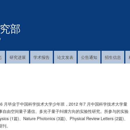
跳
转
到
究部
主
要
内
!
容
态
研究进展
学术报告
论文发表
公告通知
招生信息
 年6 月毕业于中国科学技术大学少年班，2012 年7 月中国科学技术大学量
事自由空间量子通信、多光子量子纠缠方向的实验性研究。所参与的实验
s (1篇)、Nature Photonics (3篇)、Physical Review Letters (2篇)、
学术期刊。