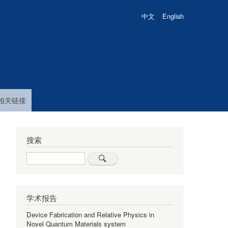
中文
English
相关链接
搜索
Search
学术报告
Device Fabrication and Relative Physics in
Novel Quantum Materials system