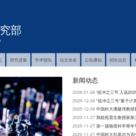
跳
转
到
究部
主
要
内
!
容
态
研究进展
学术报告
论文发表
公告通知
招生信息
新闻动态
2026-01-26
‘祖冲之三号’入选2
2025-12-26
“祖冲之三号”量子
2025-12-06
中国科大潘建伟教授获
2025-11-27
我校苑震生教授获第
2025-11-27
第一届物质科学青年
2025-11-21
中国科大彭承志当选