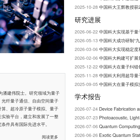
2025-10-28
中国科大王辉教授获2
研究进展
2026-06-22
中国科大实现基于量
2026-05-13
中国科大成功研制“
现量子网络研究的重大突破
2026-03-06
中国科大实现稳定度和
2026-02-06
中国科大构建可扩展
2025-12-22
中国科大在量子纠错
2025-11-28
中国科大利用超导量
2025-09-05
中国科大在量子模拟
为
潘建伟院士
。研究领域为量子
学术报告
、光纤量子通信、自由空间量子
计算、超冷原子量子模拟、量子
2026-07-24
Device Fabrication 
关实验平台，建立和发展了一整
2026-07-23
Photoacoustic, Ligh
究条件具有国际先进水平。
2026-07-06
Quantum Computing w
2026-06-26
Exotic Quantum Stat
阅读更多
关