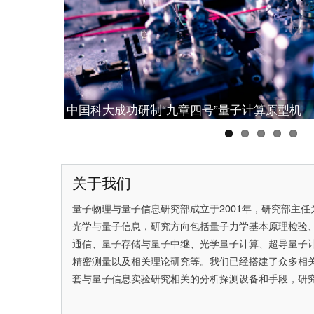
中国科大成功研制“九章四号”量子计算原型机
中国科大构建可扩展量子中继的基本模块，实
中国科大潘建伟教授获2025腾冲科学大奖
中国科大彭承志当选中国科学院院士
中国科大首次实现无漏洞Hardy佯谬检验
关于我们
量子物理与量子信息研究部成立于2001年，研究部主任
光学与量子信息，研究方向包括量子力学基本原理检验
通信、量子存储与量子中继、光学量子计算、超导量子
精密测量以及相关理论研究等。我们已经搭建了众多相
套与量子信息实验研究相关的分析探测设备和手段，研