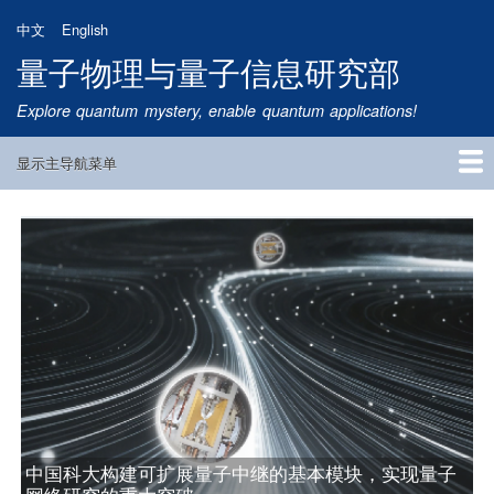
跳
中文
English
转
量子物理与量子信息研究部
到
主
Explore quantum mystery, enable quantum applications!
要
内
显示主导航菜单
容
Main
Navigation
首页
研究方向
量子卫星
团队成员
新闻动态
研究进展
学术报告
论文发表
公告通知
招生信息
相关链接
中国科大构建可扩展量子中继的基本模块，实现量子