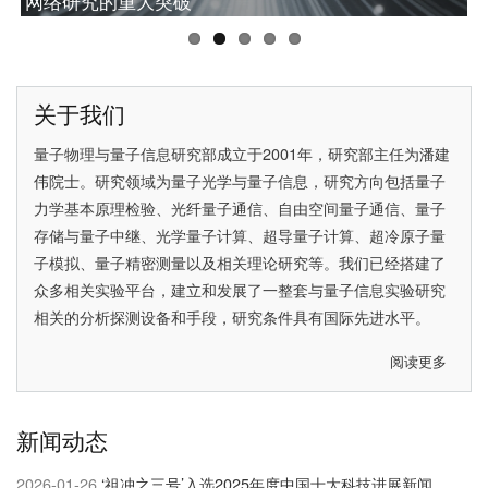
中国科大成功研制“九章四号”量子计算原型机
网络研究的重大突破
中国科大潘建伟教授获2025腾冲科学大奖
中国科大彭承志当选中国科学院院士
中国科大首次实现无漏洞Hardy佯谬检验
关于我们
量子物理与量子信息研究部成立于2001年，研究部主任为
潘建
伟院士
。研究领域为量子光学与量子信息，研究方向包括量子
力学基本原理检验、光纤量子通信、自由空间量子通信、量子
存储与量子中继、光学量子计算、超导量子计算、超冷原子量
子模拟、量子精密测量以及相关理论研究等。我们已经搭建了
众多相关实验平台，建立和发展了一整套与量子信息实验研究
相关的分析探测设备和手段，研究条件具有国际先进水平。
阅读更多
关
于
关
新闻动态
于
我
2026-01-26
‘祖冲之三号’入选2025年度中国十大科技进展新闻