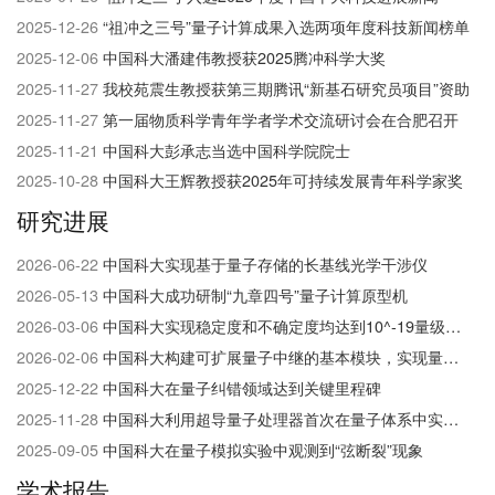
们
2025-12-26
“祖冲之三号”量子计算成果入选两项年度科技新闻榜单
2025-12-06
中国科大潘建伟教授获2025腾冲科学大奖
2025-11-27
我校苑震生教授获第三期腾讯“新基石研究员项目”资助
2025-11-27
第一届物质科学青年学者学术交流研讨会在合肥召开
2025-11-21
中国科大彭承志当选中国科学院院士
2025-10-28
中国科大王辉教授获2025年可持续发展青年科学家奖
研究进展
2026-06-22
中国科大实现基于量子存储的长基线光学干涉仪
2026-05-13
中国科大成功研制“九章四号”量子计算原型机
2026-03-06
中国科大实现稳定度和不确定度均达到10^-19​量级的光钟
2026-02-06
中国科大构建可扩展量子中继的基本模块，实现量子网络研究的重大突破
2025-12-22
中国科大在量子纠错领域达到关键里程碑
2025-11-28
中国科大利用超导量子处理器首次在量子体系中实现并探测高阶非平衡拓扑相
2025-09-05
中国科大在量子模拟实验中观测到“弦断裂”现象
学术报告