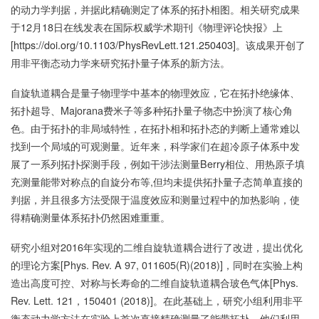
的动力学判据，并据此精确测定了体系的拓扑相图。相关研究成果
于12月18日在线发表在国际权威学术期刊《物理评论快报》上
[
https://doi.org/10.1103/PhysRevLett.121.250403
]。该成果开创了
用非平衡态动力学来研究拓扑量子体系的新方法。
自旋轨道耦合是量子物理学中基本的物理效应，它在拓扑绝缘体、
拓扑超导、Majorana费米子等多种拓扑量子物态中扮演了核心角
色。由于拓扑的非局域特性，在拓扑相和拓扑态的判断上通常难以
找到一个局域的可观测量。近年来，科学家们在超冷原子体系中发
展了一系列拓扑探测手段，例如干涉法测量Berry相位、用热原子填
充测量能带对称点的自旋分布等,但均未提供拓扑量子态简单直接的
判据，并且很多方法受限于温度效应和测量过程中的加热影响，使
得精确测量体系拓扑仍然困难重重。
研究小组对2016年实现的二维自旋轨道耦合进行了改进，提出优化
的理论方案[Phys. Rev. A 97, 011605(R)(2018)]，同时在实验上构
造出高度可控、对称与长寿命的二维自旋轨道耦合玻色气体[Phys.
Rev. Lett. 121，150401 (2018)]。在此基础上，研究小组利用非平
衡态动力学方法在实验上首次直接精确测量了能带拓扑。他们利用