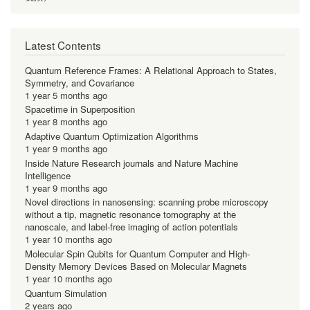
Latest Contents
Quantum Reference Frames: A Relational Approach to States,
Symmetry, and Covariance
1 year 5 months ago
Spacetime in Superposition
1 year 8 months ago
Adaptive Quantum Optimization Algorithms
1 year 9 months ago
Inside Nature Research journals and Nature Machine
Intelligence
1 year 9 months ago
Novel directions in nanosensing: scanning probe microscopy
without a tip, magnetic resonance tomography at the
nanoscale, and label-free imaging of action potentials
1 year 10 months ago
Molecular Spin Qubits for Quantum Computer and High-
Density Memory Devices Based on Molecular Magnets
1 year 10 months ago
Quantum Simulation
2 years ago