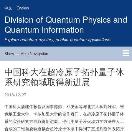
Skip
中文
English
to
Division of Quantum Physics and
main
content
Quantum Information
Explore quantum mystery, enable quantum applications!
Show — Main Navigation
Main
Navigation
中国科大在超冷原子拓扑量子体
Home
Research
Quantum Satellite
People
News
Research Progress
Talks
Publications
Notice
Admission
Links
系研究领域取得新进展
2018-12-27
中国科大潘建伟教授及同事陈帅、邓友金等与北京大学刘雄军、维
也纳工业大学、卡尔加里大学的合作者们，在超冷原子拓扑量子体
系的实验研究方面取得新进展。他们用量子淬火动力学方法在人工
合成的二维自旋轨道耦合超冷原子体系中得到了直接判断体系拓扑