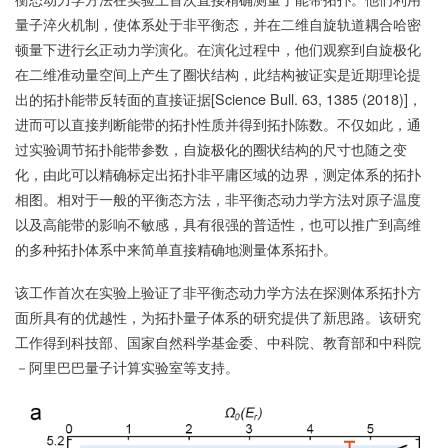
量子淬火机制，使体系处于非平衡态，并在二维自旋轨道耦合哈密
顿量下进行幺正动力学演化。在演化过程中，他们观察到自旋极化
在二维准动量空间上产生了圈状结构，此结构被证实是近期理论提
出的拓扑能带反转面的直接证据[Science Bull. 63, 1385 (2018)]，
进而可以直接判断能带的拓扑性质并得到拓扑陈数。不仅如此，通
过实验调节拓扑能带参数，自旋极化的圈状结构的尺寸也随之变
化，由此可以精确标定出拓扑非平庸区域的边界，测定体系的拓扑
相图。相对于一般的平衡态方法，非平衡态动力学方法对原子温度
以及高能带的影响不敏感，具有很强的普适性，也可以推广到高维
的多种拓扑体系中来简单直接精确地测量体系拓扑。
该工作首次在实验上验证了非平衡态动力学方法在探测体系拓扑方
面所具有的优越性，为拓扑量子体系的研究提供了新思路。该研究
工作得到科技部、国家自然科学基金委、中科院、教育部和中科院
－阿里巴巴量子计算实验室等支持。