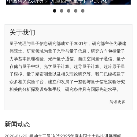
中国科大成功研制“九章四号”量子计算原型机
网络研究的重大突破
中国科大潘建伟教授获2025腾冲科学大奖
中国科大彭承志当选中国科学院院士
中国科大首次实现无漏洞Hardy佯谬检验
关于我们
量子物理与量子信息研究部成立于2001年，研究部主任为
潘建
伟院士
。研究领域为量子光学与量子信息，研究方向包括量子
力学基本原理检验、光纤量子通信、自由空间量子通信、量子
存储与量子中继、光学量子计算、超导量子计算、超冷原子量
子模拟、量子精密测量以及相关理论研究等。我们已经搭建了
众多相关实验平台，建立和发展了一整套与量子信息实验研究
相关的分析探测设备和手段，研究条件具有国际先进水平。
阅读更多
关
于
关
新闻动态
于
我
2026-01-26
‘祖冲之三号’入选2025年度中国十大科技进展新闻