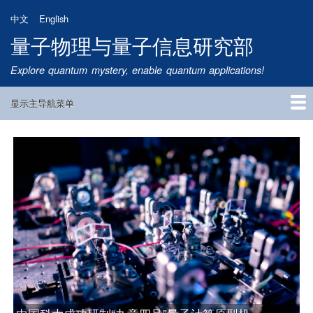
跳
中文
English
转
量子物理与量子信息研究部
到
主
Explore quantum mystery, enable quantum applications!
要
内
显示主导航菜单
容
Main
Navigation
首页
研究方向
量子卫星
团队成员
新闻动态
研究进展
学术报告
论文发表
公告通知
招生信息
相关链接
中国科大构建可扩展量子中继的基本模块，实现量子