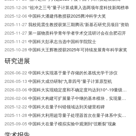
们
2025-12-26
“祖冲之三号”量子计算成果入选两项年度科技新闻榜单
2025-12-06
中国科大潘建伟教授获2025腾冲科学大奖
2025-11-27
我校苑震生教授获第三期腾讯“新基石研究员项目”资助
2025-11-27
第一届物质科学青年学者学术交流研讨会在合肥召开
2025-11-21
中国科大彭承志当选中国科学院院士
2025-10-28
中国科大王辉教授获2025年可持续发展青年科学家奖
研究进展
2026-06-22
中国科大实现基于量子存储的长基线光学干涉仪
2026-05-13
中国科大成功研制“九章四号”量子计算原型机
2026-03-06
中国科大实现稳定度和不确定度均达到10^-19​量级的光钟
2026-02-06
中国科大构建可扩展量子中继的基本模块，实现量子网络研究的重大突破
2025-12-22
中国科大在量子纠错领域达到关键里程碑
2025-11-28
中国科大利用超导量子处理器首次在量子体系中实现并探测高阶非平衡拓扑相
2025-09-05
中国科大在量子模拟实验中观测到“弦断裂”现象
学术报告