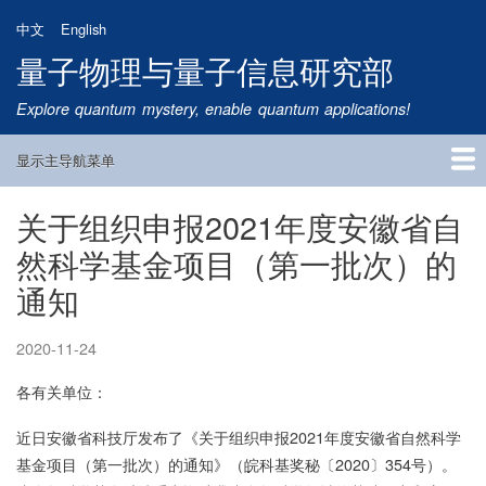
跳
中文
English
转
量子物理与量子信息研究部
到
主
Explore quantum mystery, enable quantum applications!
要
内
显示主导航菜单
容
Main
Navigation
关于组织申报2021年度安徽省自
首页
研究方向
量子卫星
团队成员
新闻动态
研究进展
学术报告
论文发表
公告通知
招生信息
相关链接
然科学基金项目（第一批次）的
通知
2020-11-24
各有关单位：
近日安徽省科技厅发布了《关于组织申报2021年度安徽省自然科学
基金项目（第一批次）的通知》（皖科基奖秘〔2020〕354号）。