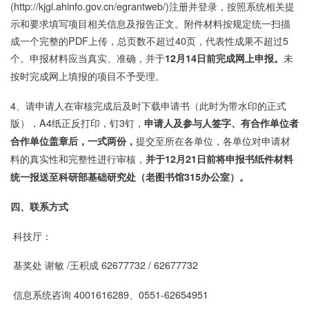
(http://kjgl.ahinfo.gov.cn/egrantweb/)注册并登录，按照系统相关提
示和要求填写项目相关信息及报告正文。附件材料按规定统一扫描
成一个完整的PDF上传，总页数不超过40页，代表性成果不超过5
个。申报材料应当真实、准确，并于
未
12月14日前完成网上申报。
按时完成网上填报的项目不予受理。
4、请申请人在审核完成后及时下载申请书（此时为带水印的正式
版），A4纸正反打印，钉3钉，
申请人及参与人签字、有合作单位者
提交至所在各单位，各单位对申请材
合作单位盖章后，一式两份，
料的真实性和完整性进行审核，
并于12月21日前将申报书纸件材料
统一报送至科研部基础研究处（老图书馆315办公室）。
四、联系方式
科技厅：
基奖处 谢敏 /王积成 62677732 / 62677732
信息系统咨询 4001616289、0551-62654951