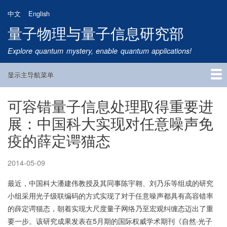
跳
中文
English
转
量子物理与量子信息研究部
到
主
Explore quantum mystery, enable quantum applications!
要
内
显示主导航菜单
容
Main
Navigation
可容错量子信息处理取得重要进
首页
研究方向
量子卫星
团队成员
新闻动态
研究进展
学术报告
论文发表
公告通知
招生信息
相关链接
展：中国科大实现对任意噪声免
疫的薛定谔猫态
2014-05-09
最近，中国科大潘建伟教授及其同事陈宇翱、刘乃乐等组成的研究
小组采用光子级联编码的方式实现了对于任意噪声都具有高容错率
的薛定谔猫态，朝着实现大尺度量子网络乃至宏观纠缠态迈出了重
要一步。该研究成果发表在5月期的国际权威学术期刊《自然·光子