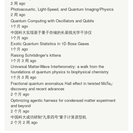
2 周 ago
Photoacoustic, Light-Speed, and Quantum Imaging/Physics
2 周 ago
Quantum Computing with Oscillators and Qubits
1个月 ago
中国科大实现基于量子存储的长基线光学干涉仪
1个月 ago
Exotic Quantum Statistics in 1D Bose Gases
1个月 ago
Raising Schrödinger’s kittens
1个月 3 周 ago
Universal Matter-Wave Interferometry: a walk from the
foundations of quantum physics to biophysical chemistry
1个月 3 周 ago
Fractional quantum anomalous Hall effect in twisted MoTe₂:
discovery and recent advances
2 个月 ago
Optimizing agentic harness for condensed matter experiment
and beyond
2 个月 ago
中国科大成功研制“九章四号”量子计算原型机
2 个月 2 周 ago