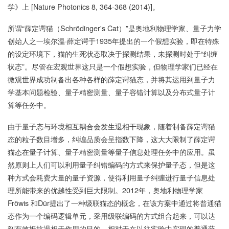
学》上 [Nature Photonics 8, 364-368 (2014)]。
所谓“薛定谔猫（Schrödinger's Cat）”是奥地利物理学家、量子力学
创始人之一埃尔温·薛定谔于1935年提出的一个假想实验，即在特殊
的设定环境下，猫的生死状态取决于探测结果，未探测时处于“纠缠
状态”。尽管在宏观世界这只是一个假想实验，但物理学家们已经在
微观世界成功制备出各种各样的薛定谔猫态，并将其运用到量子力
学基本问题检验、量子精密测量、量子容错计算以及分布式量子计
算等任务中。
由于量子态与环境相互耦合会发生退相干现象，随着制备薛定谔猫
态的粒子数目增多，纠缠品质会呈指数下降，这大大限制了薛定谔
猫态在量子计算、量子精密测量等量子信息处理任务中的应用。虽
然原则上人们可以利用量子纠错编码的方式来保护量子态，但是这
种方式会耗费大量的量子资源，使得利用量子纠缠进行量子信息处
理所能带来的优越性受到巨大限制。2012年，奥地利物理学家
Fröwis 和Dür提出了一种级联猫态的概念，在该方案中通过将普通猫
态作为一个编码逻辑单元，采用级联编码的方式组合起来，可以达
到有效抵抗退相干作用的目的。相对于在以往实验中实现的普通薛