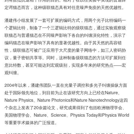
定谔猫态而言，这种级联猫态具有对任意噪声免疫的天然优越性。
潘建伟小组发展了一套可扩展的编码方式，用两个光子比特编码一
个逻辑比特，制备了一个三逻辑比特的级联猫态，通过实验观察级
联猫态与普通猫态在不同噪声影响下各自的纠缠演化特性，演示了
编码猫态在噪声影响下具有的显著优越性。由于其天然的高容错
性，级联猫态可被广泛应用于大尺度的量子网络中，如三人密码协
议，量子密钥共享等。同时，这种制备级联猫态的方法可扩展到任
意比特数，甚至可能达到宏观级别，实现多年来的研究热点——宏
观纠缠。
2004年以来，潘建伟团队一直在光量子调控和多光子纠缠操纵方面
处于国际领先地位，到目前为止在该研究方向上已经在Nature、
Nature Physics、Nature Photonics和Nature Nanotechnology这四
个杂志上发表了20余篇论文，研究成果得到了包括欧洲物理学会、
美国物理学会、Nature、Science、Physics Today和Physics World
等重要学术媒体的广泛报道。