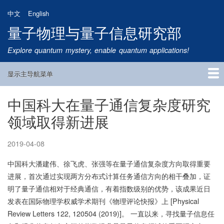
跳
中文
English
转
量子物理与量子信息研究部
到
主
Explore quantum mystery, enable quantum applications!
要
内
显示主导航菜单
容
Main
Navigation
中国科大在量子通信复杂度研究
首页
研究方向
量子卫星
团队成员
新闻动态
研究进展
学术报告
论文发表
公告通知
招生信息
相关链接
领域取得新进展
2019-04-08
中国科大潘建伟、徐飞虎、张强等在量子通信复杂度方向取得重要
进展，首次通过实现两方分布式计算任务通信方向的相干叠加，证
明了量子通信相对于经典通信，有着指数级别的优势，该成果近日
发表在国际物理学权威学术期刊《物理评论快报》上 [Physical
Review Letters 122, 120504 (2019)]。 一直以来，寻找量子信息任