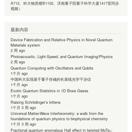
A712、科大物质楼B1102、济南量子院量子科学大厦1417室同步
视频）
最新内容
Device Fabrication and Relative Physics in Novel Quantum
Materials system
2 周 ago
Photoacoustic, Light-Speed, and Quantum Imaging/Physics
2 周 ago
Quantum Computing with Oscillators and Qubits
1个月 ago
中国科大实现基于量子存储的长基线光学干涉仪
1个月 ago
Exotic Quantum Statistics in 1D Bose Gases
1个月 ago
Raising Schrödinger’s kittens
1个月 3 周 ago
Universal Matter-Wave Interferometry: a walk from the
foundations of quantum physics to biophysical chemistry
1个月 3 周 ago
Fractional quantum anomalous Hall effect in twisted MoTe₂: