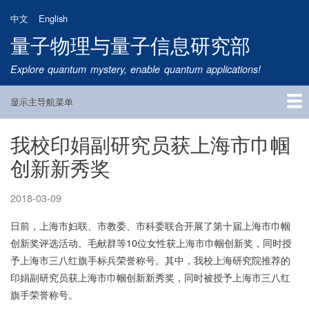
跳
中文
English
转
量子物理与量子信息研究部
到
主
Explore quantum mystery, enable quantum applications!
要
内
显示主导航菜单
容
Main
Navigation
我校印娟副研究员获上海市巾帼
首页
研究方向
量子卫星
团队成员
新闻动态
研究进展
学术报告
论文发表
公告通知
招生信息
相关链接
创新新秀奖
2018-03-09
日前，上海市妇联、市教委、市科委联合开展了第十届上海市巾帼
创新奖评选活动。毛献群等10位女性获上海市巾帼创新奖，同时授
予上海市三八红旗手标兵荣誉称号。其中，我校上海研究院推荐的
印娟副研究员获上海市巾帼创新新秀奖，同时被授予上海市三八红
旗手荣誉称号。