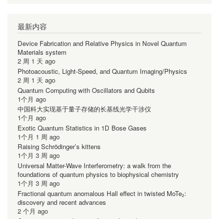
最新内容
Device Fabrication and Relative Physics in Novel Quantum
Materials system
2 周 1 天 ago
Photoacoustic, Light-Speed, and Quantum Imaging/Physics
2 周 1 天 ago
Quantum Computing with Oscillators and Qubits
1个月 ago
中国科大实现基于量子存储的长基线光学干涉仪
1个月 ago
Exotic Quantum Statistics in 1D Bose Gases
1个月 1 周 ago
Raising Schrödinger’s kittens
1个月 3 周 ago
Universal Matter-Wave Interferometry: a walk from the
foundations of quantum physics to biophysical chemistry
1个月 3 周 ago
Fractional quantum anomalous Hall effect in twisted MoTe₂:
discovery and recent advances
2 个月 ago